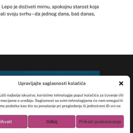
. Lepo je
doživeti mirnu, spokojnu starost koja
mali svoju svrhu – da jednog dana, baš danas,
Upravljajte saglasnosti kolačića
žili najbolje iskustvo, koristimo tehnologije poput kolačića za čuvanje i/ili
ormacijama o uređaju. Saglasnost sa ovim tehnologijama će nam omogućiti
o podatke kao što su ponašanje pri pregledanju ili jedinstveni ID-ovi na
a
Opšti uslovi poslovanja
aciji. Nepristanak ili povlačenje saglasnosti može negativno uticati na
akteristike i funkcije.
ihvati
Odbij
Prikaži podešavanja
Tu smo
io Made with ♥️ by Life&Mind Team