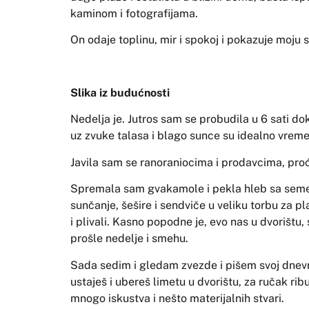
kaminom i fotografijama.
On odaje toplinu, mir i spokoj i pokazuje moju 
Slika iz budućnosti
Nedelja je. Jutros sam se probudila u 6 sati d
uz zvuke talasa i blago sunce su idealno vreme
Javila sam se ranoraniocima i prodavcima, proć
Spremala sam gvakamole i pekla hleb sa semen
sunčanje, šešire i sendviče u veliku torbu za pla
i plivali. Kasno popodne je, evo nas u dvorištu
prošle nedelje i smehu.
Sada sedim i gledam zvezde i pišem svoj dnevni
ustaješ i ubereš limetu u dvorištu, za ručak r
mnogo iskustva i nešto materijalnih stvari.