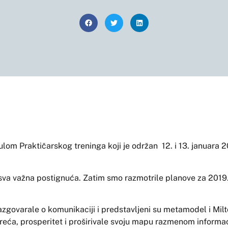
m Praktičarskog treninga koji je održan 12. i 13. januara 2
sva važna postignuća. Zatim smo razmotrile planove za 2019. i
azgovarale o komunikaciji i predstavljeni su metamodel i Mil
 sreća, prosperitet i proširivale svoju mapu razmenom informa