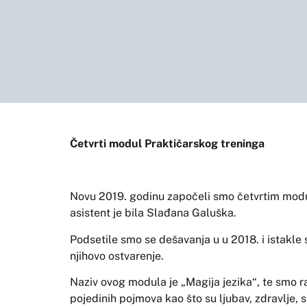
Četvrti modul Praktičarskog treninga
Novu 2019. godinu započeli smo četvrtim modulo
asistent je bila Slađana Galuška.
Podsetile smo se dešavanja u u 2018. i istakle 
njihovo ostvarenje.
Naziv ovog modula je „Magija jezika“, te smo r
pojedinih pojmova kao što su ljubav, zdravlje,