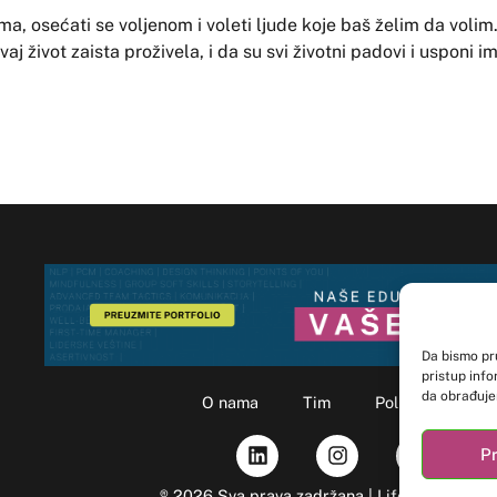
oma, osećati se voljenom i voleti ljude koje baš želim da volim
j život zaista proživela, i da su svi životni padovi i usponi i
Da bismo pru
pristup inf
da obrađujem
O nama
Tim
Politika kolačić
ovoj veb lok
određene kar
Pr
® 2026
Sva prava zadržana | Life&Mind Stud