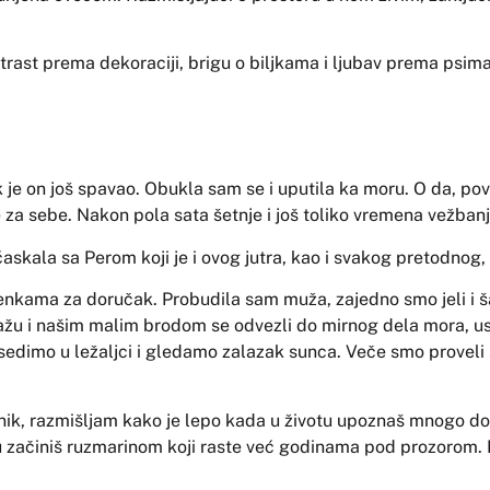
strast prema dekoraciji, brigu o biljkama i ljubav prema psima
ok je on još spavao. Obukla sam se i uputila ka moru. O da, p
 za sebe. Nakon pola sata šetnje i još toliko vremena vežbanj
askala sa Perom koji je i ovog jutra, kao i svakog pretodnog
kama za doručak. Probudila sam muža, zajedno smo jeli i šal
žu i našim malim brodom se odvezli do mirnog dela mora, usidrili
, sedimo u ležaljci i gledamo zalazak sunca. Veče smo proveli
k, razmišljam kako je lepo kada u životu upoznaš mnogo dobr
ibu začiniš ruzmarinom koji raste već godinama pod prozorom. 