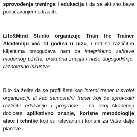
sprovođenja treninga i edukacija
i da se aktivno bave
podučavanjem odraslih.
Life&Mind Studio organizuje Train the Trainer
Akademiju već 10 godina u nizu
, i rad sa različitim
klijentima omogućava nam da
integrišemo zahteve
modernog tržišta, praktična znanja i naše dugogodišnje,
raznovrsno iskustvo.
Bilo da želite da se profilišete kao
interni trener u svojoj
organizaciji, ili kao samostalni trener koji će sprovoditi
različite edukacije i program
e – na ovoj Akademiji
dobićete
aplikativno znanje, korisne metodologije
alate i tehnike
koji su relevantni i korisni za Vaše dalje
planove.