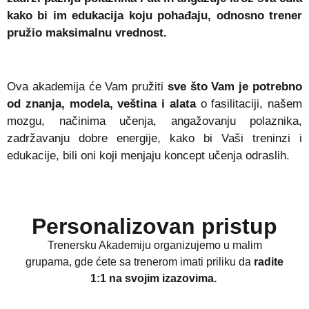
kako bi im edukacija koju pohađaju, odnosno trener
pružio maksimalnu vrednost.
Ova akademija će Vam pružiti
sve što Vam je potrebno
od znanja, modela, veština i alata
o fasilitaciji, našem
mozgu, načinima učenja, angažovanju polaznika,
zadržavanju dobre energije, kako bi Vaši treninzi i
edukacije, bili oni koji menjaju koncept učenja odraslih.
Personalizovan
pristup
Trenersku Akademiju organizujemo u malim
grupama, gde ćete sa trenerom imati priliku da
radite
1:1 na svojim izazovima.