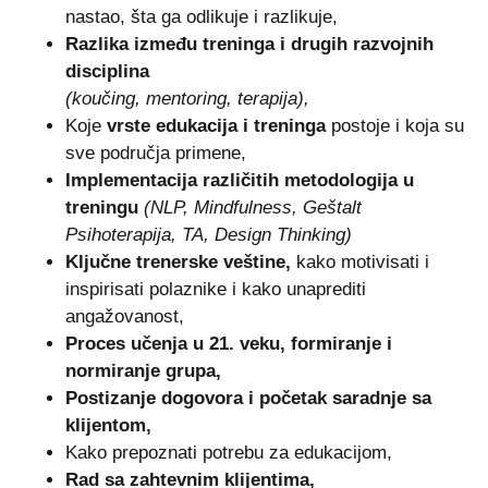
nastao, šta ga odlikuje i razlikuje,
Razlika između treninga i drugih razvojnih
disciplina
(koučing, mentoring, terapija),
Koje
vrste edukacija i treninga
postoje i koja su
sve područja primene,
Implementacija različitih metodologija u
treningu
(NLP, Mindfulness, Geštalt
Psihoterapija, TA, Design Thinking)
Ključne trenerske veštine,
kako motivisati i
inspirisati polaznike i kako unaprediti
angažovanost,
Proces učenja u 21. veku, formiranje i
normiranje grupa,
Postizanje dogovora i početak saradnje sa
klijentom,
Kako prepoznati potrebu za edukacijom,
Rad sa zahtevnim klijentima,