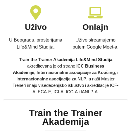
Uživo
Onlajn
U Beogradu, prostorijama
Uživo streamujemo
Life&Mind Studija.
putem Google Meet-a.
Train the Trainer Akademija Life&Mind Studija
akreditovana je od strane
ICC Business
Akademije
,
Internacionalne asocijacije za Koučing
, i
Internacionalne asocijacije za NLP
, a naši Master
Treneri imaju višedecenijsko iskustvo i akreditacije ICF-
A, ECA-E, ICI-A, ICC-A i IANLP-A.
Train the Trainer
Akademija