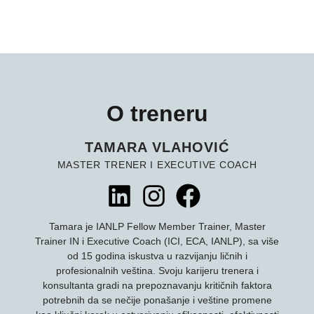
O treneru
TAMARA VLAHOVIĆ
MASTER TRENER I EXECUTIVE COACH
Tamara je IANLP Fellow Member Trainer, Master
Trainer IN i Executive Coach (ICI, ECA, IANLP), sa više
od 15 godina iskustva u razvijanju ličnih i
profesionalnih veština. Svoju karijeru trenera i
konsultanta gradi na prepoznavanju kritičnih faktora
potrebnih da se nečije ponašanje i veštine promene