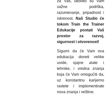
za Vas, ukoliko su Vam
važne podrška,
razumevanje, pripadnost i
iskrenost.
Naš Studio će
tokom Train the Trainer
Edukacije postati Vaš
prostor za razvoj,
sigurnost i otvorenost!
Sigurni da će Vam ova
edukacija doneti velike
uvide, sjajne alate i
tehnike, i vredna znanja
koja će Vam omogućiti da,
uz konstantnu karijerno
rastete i implementirate
nova znanja i veštine.