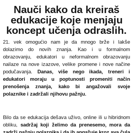
Nauči
kako da kreiraš
edukacije
koje menjaju
koncept učenja odraslih.
21. vek omogućio nam je da mnogo brže i lakše
dolazimo do novih znanja. Kao i u formalnom
obrazovanju, edukatori u neformalnom obrazovanju
nailaze na nove izazove, velike promene i nove načine
podučavanja.
Danas, više nego ikada, treneri i
edukatori moraju u poptunosti promeniti način
prenošenja znanja, kako bi angažovali svoje
polaznike i zadržali njihovu pažnju.
Bilo da se edukacija dešava uživo, online ili u hibridnom
obliku,
sadržaj koji želimo da prenesemo, mora da
zadrži pažnju polaznika i da ih angažuje kroz sva čula