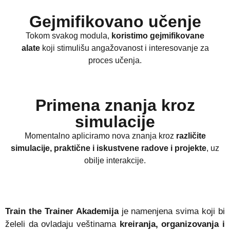
Gejmifikovano
učenje
Tokom svakog modula,
koristimo gejmifikovane
alate
koji stimulišu angažovanost i interesovanje za
proces učenja.
Primena
znanja kroz
simulacije
Momentalno apliciramo nova znanja kroz
različite
simulacije, praktične i iskustvene radove i projekte
, uz
obilje interakcije.
Train the Trainer Akademija
je namenjena svima koji bi
želeli da ovladaju veštinama
kreiranja, organizovanja i