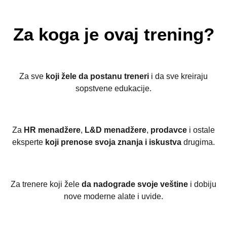
Za koga
je ovaj trening?
Za sve
koji žele da postanu treneri
i da sve kreiraju
sopstvene edukacije.
Za
HR menadžere
,
L&D menadžere
,
prodavce
i ostale
eksperte
koji prenose svoja znanja i
iskustva
drugima.
Za trenere koji žele
da nadograde svoje veštine
i dobiju
nove moderne alate i uvide.