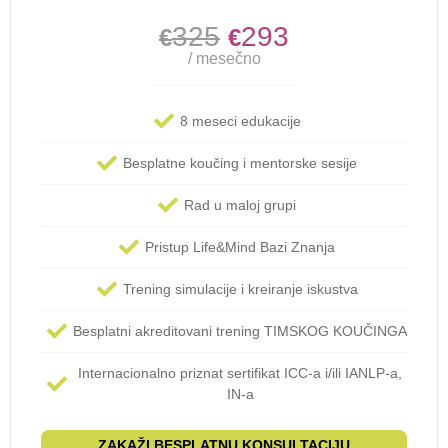
325
293
€
€
/ mesečno
8 meseci edukacije
Besplatne koučing i mentorske sesije
Rad u maloj grupi
Pristup Life&Mind Bazi Znanja
Trening simulacije i kreiranje iskustva
Besplatni akreditovani trening TIMSKOG KOUČINGA
Internacionalno priznat sertifikat ICC-a i/ili IANLP-a,
IN-a
ZAKAŽI BESPLATNU KONSULTACIJU