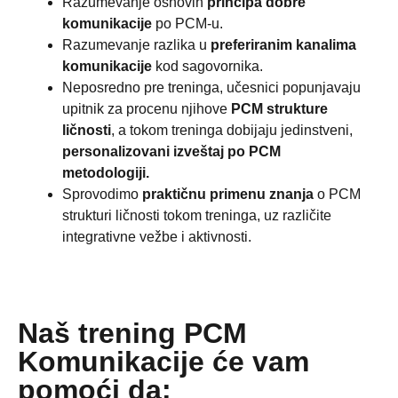
Razumevanje osnovih
principa dobre
komunikacije
po PCM-u.
Razumevanje razlika u
preferiranim kanalima
komunikacije
kod sagovornika.
Neposredno pre treninga, učesnici popunjavaju
upitnik za procenu njihove
PCM strukture
ličnosti
, a tokom treninga dobijaju jedinstveni,
personalizovani izveštaj po PCM
metodologiji.
Sprovodimo
praktičnu primenu znanja
o PCM
strukturi ličnosti tokom treninga, uz različite
integrativne vežbe i aktivnosti.
Naš trening PCM
Komunikacije će vam
pomoći da: