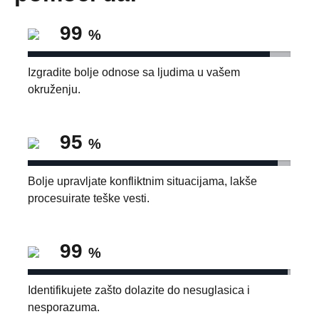
99
%
Izgradite bolje odnose sa ljudima u vašem
okruženju.
95
%
Bolje upravljate konfliktnim situacijama, lakše
procesuirate teške vesti.
99
%
Identifikujete zašto dolazite do nesuglasica i
nesporazuma.