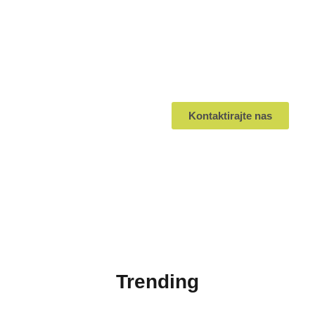
angažovanošću i
lojalnošću, čime će
direktno unaprediti
učinak Vašeg
poslovanja.
Kontaktirajte nas
+381 63 389 121
|
office@lifeandmindstudio
Trending