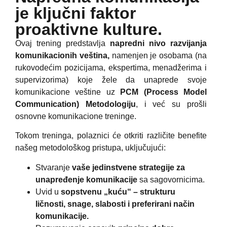
je ključni faktor
proaktivne kulture.
Ovaj trening predstavlja
napredni nivo razvijanja
komunikacionih veština,
namenjen je osobama (na
rukovodećim pozicijama, ekspertima, menadžerima i
supervizorima) koje žele da unaprede svoje
komunikacione veštine uz
PCM (Process Model
Communication) Metodologiju
, i već su prošli
osnovne komunikacione treninge.
Tokom treninga, polaznici će otkriti različite benefite
našeg metodološkog pristupa, uključujući:
Stvaranje
vaše jedinstvene strategije za
unapređenje komunikacije
sa sagovornicima.
Uvid u
sopstvenu „kuću“ – strukturu
ličnosti, snage, slabosti i preferirani način
komunikacije.