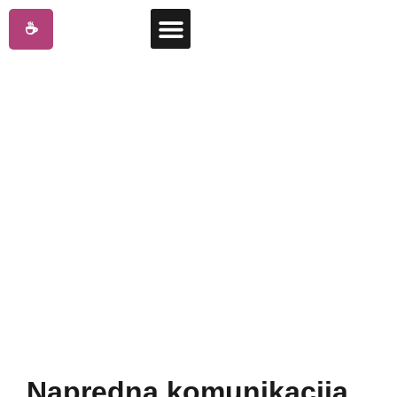
☕
[TRENING] PCM
Komunikacija
Osnažite komunikaciju u vašoj organizaciji uz metodologiju
koja je unapredila rad NASA-e – jer uspeh počinje sa jasnim
i efektivnim razgovorom.
Napredna komunikacija