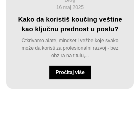
16 maj 2025
Kako da koristiš koučing veštine
kao ključnu prednost u poslu?
Otkrivamo alate, mindset i vežbe koje svako
može da koristi za profesionalni razvoj - bez
obzira na titulu,...
Pročitaj više