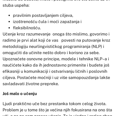
stuba uspeha:
pravilnim postavljanjem ciljeva,
izoštrenošću čula i moći zapažanja i
fleksibilnošću.
Učenje kroz razumevanje onoga što mislimo, govorimo i
radimo je prvi alat koji će vas povesti na putovanje kroz
metodologiju neurlingvističkog programiranja (NLP) i
omogućiti da učinite nešto dobro i korisno za sebe.
Upoznaćete osnovne principe, modele i tehnike NLP–a i
naučićete kako da ih jednostavno primenite i budete još
efikasniji u komunikaciji i ostvarivanju ličnih i poslovnih
ciljeva. Postaćete moćniji i uz više samopouzdanja lakše
savladavati životne prepreke.
Još malo o učenju
Ljudi praktično uče bez prestanka tokom celog života.
Problem je u tome što je većina njih fokusirana na ono šta