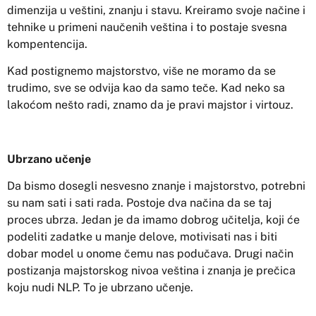
dimenzija u veštini, znanju i stavu. Kreiramo svoje načine i
tehnike u primeni naučenih veština i to postaje svesna
kompentencija.
Kad postignemo majstorstvo, više ne moramo da se
trudimo, sve se odvija kao da samo teče. Kad neko sa
lakoćom nešto radi, znamo da je pravi majstor i virtouz.
Ubrzano učenje
Da bismo dosegli nesvesno znanje i majstorstvo, potrebni
su nam sati i sati rada. Postoje dva načina da se taj
proces ubrza. Jedan je da imamo dobrog učitelja, koji će
podeliti zadatke u manje delove, motivisati nas i biti
dobar model u onome čemu nas podučava. Drugi način
postizanja majstorskog nivoa veština i znanja je prečica
koju nudi NLP. To je ubrzano učenje.