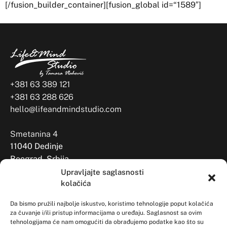
[/fusion_builder_container][fusion_global id=“1589″]
+381 63 389 121
+381 63 288 626
hello@lifeandmindstudio.com
Smetanina 4
11040 Dedinje
Beograd, Srbija
Upravljajte saglasnosti
kolačića
Da bismo pružili najbolje iskustvo, koristimo tehnologije poput kolačića
za čuvanje i/ili pristup informacijama o uređaju. Saglasnost sa ovim
tehnologijama će nam omogućiti da obrađujemo podatke kao što su