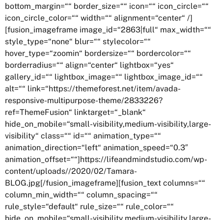
bottom_margin=““ border_size=““ icon=““ icon_circle=““
icon_circle_color=““ width=““ alignment=“center“ /]
[fusion_imageframe image_id=“2863|full“ max_width=““
style_type=“none“ blur=““ stylecolor=““
hover_type=“zoomin“ bordersize=““ bordercolor=““
borderradius=““ align=“center“ lightbox=“yes“
gallery_id=““ lightbox_image=““ lightbox_image_id=““
alt=““ link=“https://themeforest.net/item/avada-
responsive-multipurpose-theme/2833226?
ref=ThemeFusion“ linktarget=“_blank“
hide_on_mobile=“small-visibility,medium-visibility,large-
visibility“ class=““ id=““ animation_type=““
animation_direction=“left“ animation_speed=“0.3″
animation_offset=““]https://lifeandmindstudio.com/wp-
content/uploads//2020/02/Tamara-
BLOG.jpg[/fusion_imageframe][fusion_text columns=““
column_min_width=““ column_spacing=““
rule_style=“default“ rule_size=““ rule_color=““
hide_on_mobile=“small-visibility,medium-visibility,large-