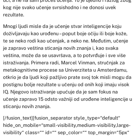
uči, a ne na sam proces učenja. To je ujedno i razlog zbog
kog nije svako učenje svrsishodno i ne donosi uvek
rezultate.
Mnogi ljudi misle da je učenje stvar inteligencije koju
doživljavaju kao urođenu – poput boje očiju ili boje kože,
te se neko rodi kao učenjak, a neko ne. Međutim, učenje
je zapravo veština sticanja novih znanja i, kao svaka
veština, može da se usavršava, a to potvrđuje i sve više
istraživanja. Primera radi, Marcel Vinman, stručnjak za
metakognitivne procese sa Univerziteta u Amsterdamu,
otkrio je da ljudi koji pažljivo prate svoj tok misli mogu da
postignu bolje rezultate u učenju od onih koji imaju visok
IQ. Njegovo istraživanje upućuje da je sam fokus na
učenje zapravo 15 odsto važniji od urođene inteligencije u
sticanju novih znanja.
[/fusion_text][fusion_separator style_type=“default“
hide_on_mobile=“small-visibility,medium-visibility,large-
visibility“ class=““ id=““ sep_color=““ top_margin=“5px“