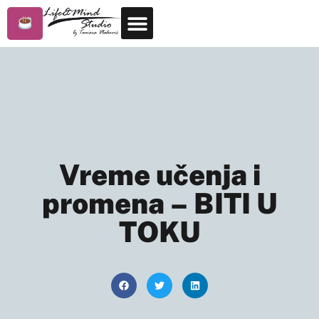
Vreme učenja i
promena – BITI U
TOKU