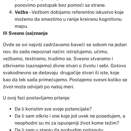
ponovimo postupak bez pomoći sa strane.
Vežba
– Vežbom dobijamo referentno iskustvo koje
možemo da smestimo u ranije kreiranu kognitivnu
mapu.
III Svesno (sa)znanje
Ovde se svi najviši zadržavamo baveći se sobom na jedan
nov, do sada nepoznat način: istražujemo, učimo,
vežbamo, testiramo, trudimo se. Svesno stvaramo i
otkrivamo (saznajemo) divne stvari o životu i sebi. Gotovo
svakodnevno se dešavaju drugačije stvari ili iste, koje
kao da tek sada primećujemo. Postajemo svesni koliko se
život može odvijati po našoj meri.
U ovoj fazi postavljamo pitanja:
Da li koristim sve svoje potencijale?
Da li sam otkrio i one koje još uvek ne posedujem, a
neophodni su mi za ispunjeniji život kome težim?
Da li sam u stanju da probudim potisnutu