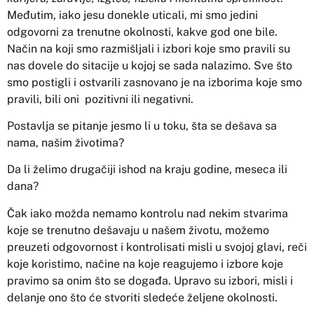
Međutim, iako jesu donekle uticali, mi smo jedini
odgovorni za trenutne okolnosti, kakve god one bile.
Način na koji smo razmišljali i izbori koje smo pravili su
nas dovele do sitacije u kojoj se sada nalazimo. Sve što
smo postigli i ostvarili zasnovano je na izborima koje smo
pravili, bili oni pozitivni ili negativni.
Postavlja se pitanje jesmo li u toku, šta se dešava sa
nama, našim životima?
Da li želimo drugačiji ishod na kraju godine, meseca ili
dana?
Čak iako možda nemamo kontrolu nad nekim stvarima
koje se trenutno dešavaju u našem životu, možemo
preuzeti odgovornost i kontrolisati misli u svojoj glavi, reči
koje koristimo, načine na koje reagujemo i izbore koje
pravimo sa onim što se događa. Upravo su izbori, misli i
delanje ono što će stvoriti sledeće željene okolnosti.