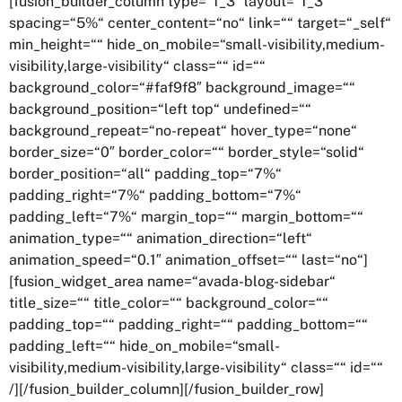
[fusion_builder_column type=“1_3″ layout=“1_3″
spacing=“5%“ center_content=“no“ link=““ target=“_self“
min_height=““ hide_on_mobile=“small-visibility,medium-
visibility,large-visibility“ class=““ id=““
background_color=“#faf9f8″ background_image=““
background_position=“left top“ undefined=““
background_repeat=“no-repeat“ hover_type=“none“
border_size=“0″ border_color=““ border_style=“solid“
border_position=“all“ padding_top=“7%“
padding_right=“7%“ padding_bottom=“7%“
padding_left=“7%“ margin_top=““ margin_bottom=““
animation_type=““ animation_direction=“left“
animation_speed=“0.1″ animation_offset=““ last=“no“]
[fusion_widget_area name=“avada-blog-sidebar“
title_size=““ title_color=““ background_color=““
padding_top=““ padding_right=““ padding_bottom=““
padding_left=““ hide_on_mobile=“small-
visibility,medium-visibility,large-visibility“ class=““ id=““
/][/fusion_builder_column][/fusion_builder_row]