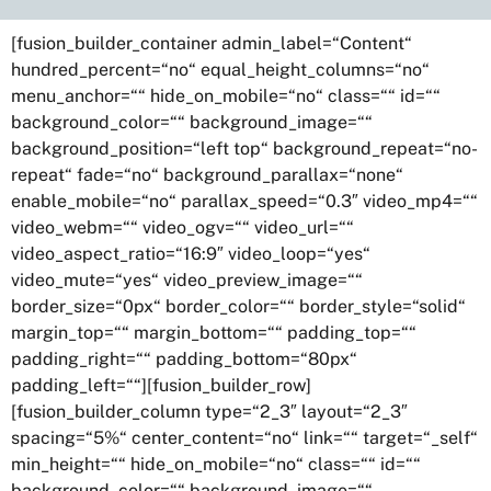
[fusion_builder_container admin_label=“Content“
hundred_percent=“no“ equal_height_columns=“no“
menu_anchor=““ hide_on_mobile=“no“ class=““ id=““
background_color=““ background_image=““
background_position=“left top“ background_repeat=“no-
repeat“ fade=“no“ background_parallax=“none“
enable_mobile=“no“ parallax_speed=“0.3″ video_mp4=““
video_webm=““ video_ogv=““ video_url=““
video_aspect_ratio=“16:9″ video_loop=“yes“
video_mute=“yes“ video_preview_image=““
border_size=“0px“ border_color=““ border_style=“solid“
margin_top=““ margin_bottom=““ padding_top=““
padding_right=““ padding_bottom=“80px“
padding_left=““][fusion_builder_row]
[fusion_builder_column type=“2_3″ layout=“2_3″
spacing=“5%“ center_content=“no“ link=““ target=“_self“
min_height=““ hide_on_mobile=“no“ class=““ id=““
background_color=““ background_image=““