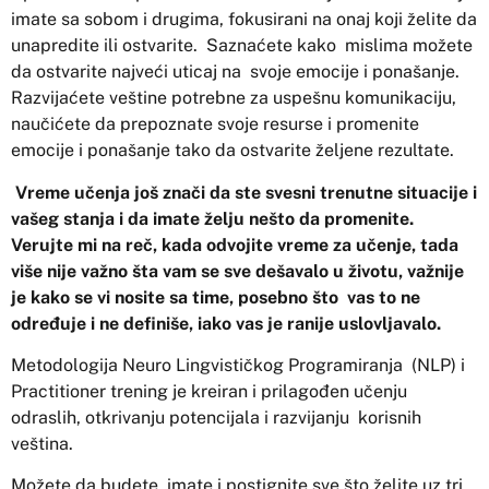
imate sa sobom i drugima, fokusirani na onaj koji želite da
unapredite ili ostvarite. Saznaćete kako mislima možete
da ostvarite najveći uticaj na svoje emocije i ponašanje.
Razvijaćete veštine potrebne za uspešnu komunikaciju,
naučićete da prepoznate svoje resurse i promenite
emocije i ponašanje tako da ostvarite željene rezultate.
Vreme učenja još znači da ste svesni trenutne situacije i
vašeg stanja i da imate želju nešto da promenite.
Verujte mi na reč, kada odvojite vreme za učenje, tada
više nije važno šta vam se sve dešavalo u životu, važnije
je kako se vi nosite sa time, posebno što vas to ne
određuje i ne definiše, iako vas je ranije uslovljavalo.
Metodologija Neuro Lingvističkog Programiranja (NLP) i
Practitioner trening je kreiran i prilagođen učenju
odraslih, otkrivanju potencijala i razvijanju korisnih
veština.
Možete da budete, imate i postignite sve što želite uz tri