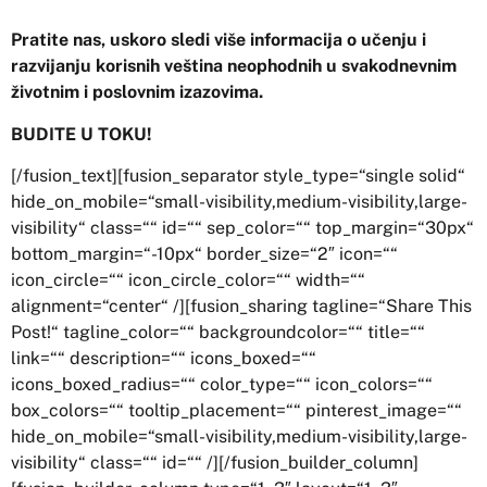
Pratite nas, uskoro sledi više informacija o učenju i
razvijanju korisnih veština neophodnih u svakodnevnim
životnim i poslovnim izazovima.
BUDITE U TOKU!
[/fusion_text][fusion_separator style_type=“single solid“
hide_on_mobile=“small-visibility,medium-visibility,large-
visibility“ class=““ id=““ sep_color=““ top_margin=“30px“
bottom_margin=“-10px“ border_size=“2″ icon=““
icon_circle=““ icon_circle_color=““ width=““
alignment=“center“ /][fusion_sharing tagline=“Share This
Post!“ tagline_color=““ backgroundcolor=““ title=““
link=““ description=““ icons_boxed=““
icons_boxed_radius=““ color_type=““ icon_colors=““
box_colors=““ tooltip_placement=““ pinterest_image=““
hide_on_mobile=“small-visibility,medium-visibility,large-
visibility“ class=““ id=““ /][/fusion_builder_column]