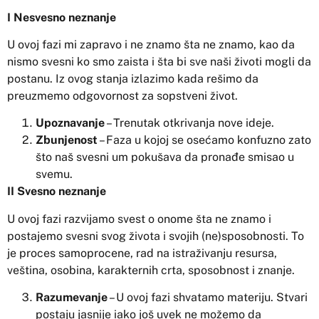
I Nesvesno neznanje
U ovoj fazi mi zapravo i ne znamo šta ne znamo, kao da
nismo svesni ko smo zaista i šta bi sve naši životi mogli da
postanu. Iz ovog stanja izlazimo kada rešimo da
preuzmemo odgovornost za sopstveni život.
Upoznavanje
– Trenutak otkrivanja nove ideje.
Zbunjenost
– Faza u kojoj se osećamo konfuzno zato
što naš svesni um pokušava da pronađe smisao u
svemu.
II Svesno neznanje
U ovoj fazi razvijamo svest o onome šta ne znamo i
postajemo svesni svog života i svojih (ne)sposobnosti. To
je proces samoprocene, rad na istraživanju resursa,
veština, osobina, karakternih crta, sposobnost i znanje.
Razumevanje
– U ovoj fazi shvatamo materiju. Stvari
postaju jasnije iako još uvek ne možemo da