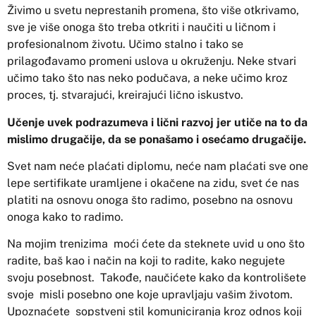
Živimo u svetu neprestanih promena, što više otkrivamo,
sve je više onoga što treba otkriti i naučiti u ličnom i
profesionalnom životu. Učimo stalno i tako se
prilagođavamo promeni uslova u okruženju. Neke stvari
učimo tako što nas neko podučava, a neke učimo kroz
proces, tj. stvarajući, kreirajući lično iskustvo.
Učenje uvek podrazumeva i lični razvoj jer utiče na to da
mislimo drugačije, da se ponašamo i osećamo drugačije.
Svet nam neće plaćati diplomu, neće nam plaćati sve one
lepe sertifikate uramljene i okačene na zidu, svet će nas
platiti na osnovu onoga što radimo, posebno na osnovu
onoga kako to radimo.
Na mojim trenizima moći ćete da steknete uvid u ono što
radite, baš kao i način na koji to radite, kako negujete
svoju posebnost. Takođe, naučićete kako da kontrolišete
svoje misli posebno one koje upravljaju vašim životom.
Upoznaćete sopstveni stil komuniciranja kroz odnos koji