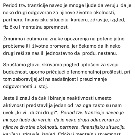
Period tzv. tranzicije naveo je mnoge ljude da veruju da je
neko drugi odgovoran za njihove životne okolnosti,
partnera, finansijsku situaciju, karijeru, zdravlje, izgled,
fizičku i mentalnu spremnost.
Žmurimo i ćutimo na znake upozorenja na potencijalne
probleme ili životne promene, jer čekamo da ih neko
drugi reši za nas ili jednostavno da prođu, nestanu.
Spuštamo glavu, skrivamo pogled uplašeni za svoju
budućnost, uporno pričajući o fenomenalnoj prošlosti, pri
tom zaboravljajući na sadašnjost i preuzimanje
odgovornosti u istoj.
Jeste li znali da čak i biranje neaktivnosti umesto
aktivnosti predstavllja jedan od razloga zašto su nam
uvek „krivi i dužni drugi
“. Period tzv. tranzicije naveo je
mnoge ljude da veruju da je neko drugi odgovoran za
njihove životne okolnosti, partnera, finansijsku situaciju,
karijeru, zdravlje, izgled, fizičku i mentalnu spremnost
.