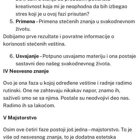
kreativnost koja mi je neophodna da bih izbegao
stres koji je u ovoj fazi prisutan?
Primena
– Primena stečenih znanja u svakodnevnom
životu.
Dobijamo prve rezultate i povratne informacije o
korisnosti stečenih veština.
Usvajanje
– Potpuno usvajamo materiju i ona postaje
sastavni deo našeg svakodnevnog života.
IV Nesvesno znanje
Ovo je ona faza u kojoj određene veštine i radnje radimo
rutinski. One ne zahtevaju nikakav napor, znamo ih,
saživeli smo se sa njima. Postale su neodvojivi deo nas.
Radimo ih sa lakoćom.
V Majstorstvo
Osim ove četiri faze postoji još jedna – majstorstvo. To je
više od nesvesnog znanja, to je dodatna estetska