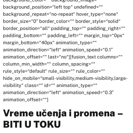
background_position=“left top“ undefined=““
background_repeat=“no-repeat“ hover_type=“none“
border_size=“0″ border_color=““ border_style=“solid“
border_position=“all“ padding_top=““ padding_right=““
padding_bottom=““ padding_left=““ margin_top=“0px“
margin_bottom=“40px“ animation_type=““
animation_direction=“left“ animation_speed=“0.1″
animation_offset=““ last=“no“][fusion_text columns=““
column_min_width=““ column_spacing=““
rule_style=“default“ rule_size=““ rule_color=““
hide_on_mobile=“small-visibility,medium-visibility,large-
visibility“ class=““ id=““ animation_type=““
animation_direction=“left“ animation_speed=“0.3″
animation_offset=““]
Vreme učenja i promena –
BITI U TOKU