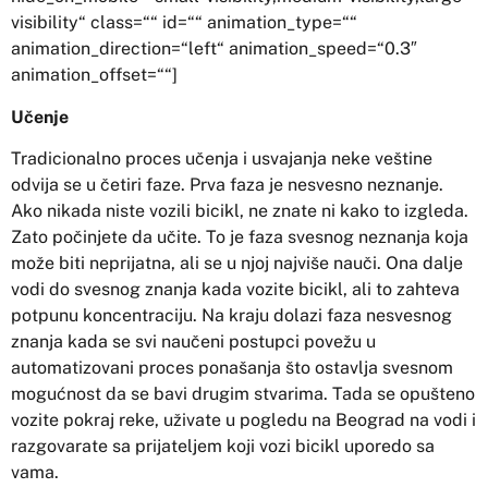
visibility“ class=““ id=““ animation_type=““
animation_direction=“left“ animation_speed=“0.3″
animation_offset=““]
Učenje
Tradicionalno proces učenja i usvajanja neke veštine
odvija se u četiri faze. Prva faza je nesvesno neznanje.
Ako nikada niste vozili bicikl, ne znate ni kako to izgleda.
Zato počinjete da učite. To je faza svesnog neznanja koja
može biti neprijatna, ali se u njoj najviše nauči. Ona dalje
vodi do svesnog znanja kada vozite bicikl, ali to zahteva
potpunu koncentraciju. Na kraju dolazi faza nesvesnog
znanja kada se svi naučeni postupci povežu u
automatizovani proces ponašanja što ostavlja svesnom
mogućnost da se bavi drugim stvarima. Tada se opušteno
vozite pokraj reke, uživate u pogledu na Beograd na vodi i
razgovarate sa prijateljem koji vozi bicikl uporedo sa
vama.