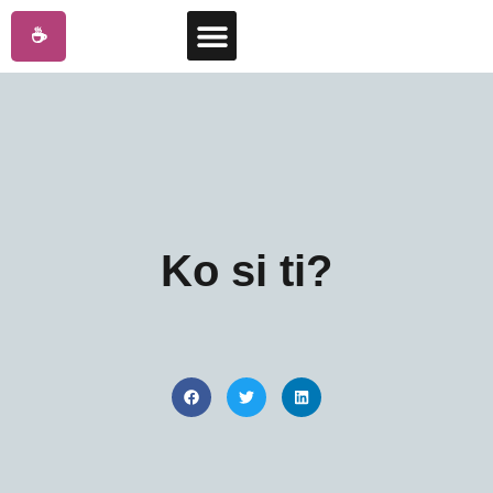
☕
Ko si ti?