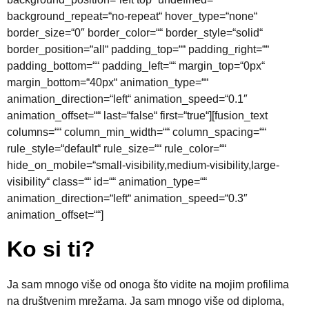
background_repeat=“no-repeat“ hover_type=“none“
border_size=“0″ border_color=““ border_style=“solid“
border_position=“all“ padding_top=““ padding_right=““
padding_bottom=““ padding_left=““ margin_top=“0px“
margin_bottom=“40px“ animation_type=““
animation_direction=“left“ animation_speed=“0.1″
animation_offset=““ last=“false“ first=“true“][fusion_text
columns=““ column_min_width=““ column_spacing=““
rule_style=“default“ rule_size=““ rule_color=““
hide_on_mobile=“small-visibility,medium-visibility,large-
visibility“ class=““ id=““ animation_type=““
animation_direction=“left“ animation_speed=“0.3″
animation_offset=““]
Ko si ti?
Ja sam mnogo više od onoga što vidite na mojim profilima
na društvenim mrežama. Ja sam mnogo više od diploma,