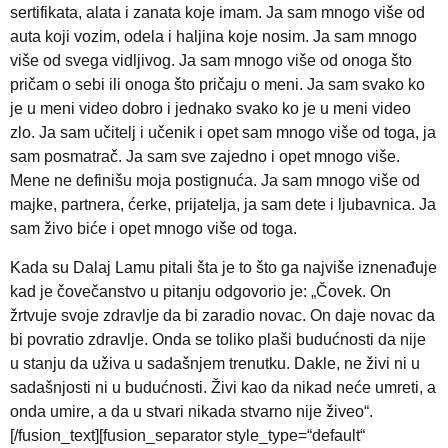
sertifikata, alata i zanata koje imam. Ja sam mnogo više od
auta koji vozim, odela i haljina koje nosim. Ja sam mnogo
više od svega vidljivog. Ja sam mnogo više od onoga što
pričam o sebi ili onoga što pričaju o meni. Ja sam svako ko
je u meni video dobro i jednako svako ko je u meni video
zlo. Ja sam učitelj i učenik i opet sam mnogo više od toga, ja
sam posmatrač. Ja sam sve zajedno i opet mnogo više.
Mene ne definišu moja postignuća. Ja sam mnogo više od
majke, partnera, ćerke, prijatelja, ja sam dete i ljubavnica. Ja
sam živo biće i opet mnogo više od toga.
Kada su Dalaj Lamu pitali šta je to što ga najviše iznenađuje
kad je čovečanstvo u pitanju odgovorio je: „Čovek. On
žrtvuje svoje zdravlje da bi zaradio novac. On daje novac da
bi povratio zdravlje. Onda se toliko plaši budućnosti da nije
u stanju da uživa u sadašnjem trenutku. Dakle, ne živi ni u
sadašnjosti ni u budućnosti. Živi kao da nikad neće umreti, a
onda umire, a da u stvari nikada stvarno nije živeo“.
[/fusion_text][fusion_separator style_type=“default“