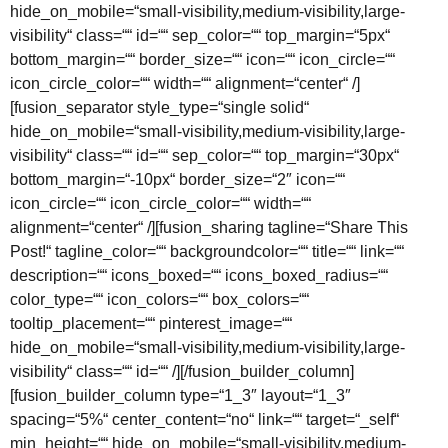
hide_on_mobile=“small-visibility,medium-visibility,large-
visibility“ class=““ id=““ sep_color=““ top_margin=“5px“
bottom_margin=““ border_size=““ icon=““ icon_circle=““
icon_circle_color=““ width=““ alignment=“center“ /]
[fusion_separator style_type=“single solid“
hide_on_mobile=“small-visibility,medium-visibility,large-
visibility“ class=““ id=““ sep_color=““ top_margin=“30px“
bottom_margin=“-10px“ border_size=“2″ icon=““
icon_circle=““ icon_circle_color=““ width=““
alignment=“center“ /][fusion_sharing tagline=“Share This
Post!“ tagline_color=““ backgroundcolor=““ title=““ link=““
description=““ icons_boxed=““ icons_boxed_radius=““
color_type=““ icon_colors=““ box_colors=““
tooltip_placement=““ pinterest_image=““
hide_on_mobile=“small-visibility,medium-visibility,large-
visibility“ class=““ id=““ /][/fusion_builder_column]
[fusion_builder_column type=“1_3″ layout=“1_3″
spacing=“5%“ center_content=“no“ link=““ target=“_self“
min_height=““ hide_on_mobile=“small-visibility,medium-