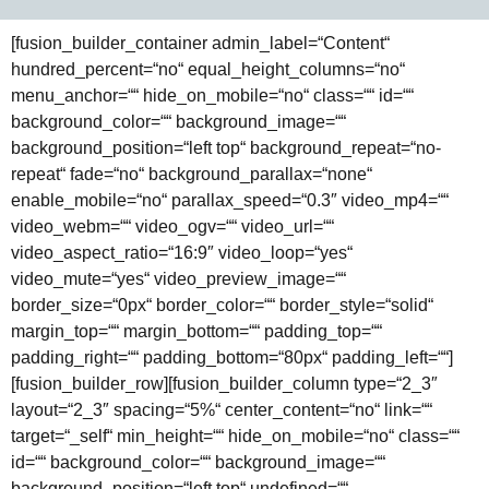
[fusion_builder_container admin_label=“Content“
hundred_percent=“no“ equal_height_columns=“no“
menu_anchor=““ hide_on_mobile=“no“ class=““ id=““
background_color=““ background_image=““
background_position=“left top“ background_repeat=“no-
repeat“ fade=“no“ background_parallax=“none“
enable_mobile=“no“ parallax_speed=“0.3″ video_mp4=““
video_webm=““ video_ogv=““ video_url=““
video_aspect_ratio=“16:9″ video_loop=“yes“
video_mute=“yes“ video_preview_image=““
border_size=“0px“ border_color=““ border_style=“solid“
margin_top=““ margin_bottom=““ padding_top=““
padding_right=““ padding_bottom=“80px“ padding_left=““]
[fusion_builder_row][fusion_builder_column type=“2_3″
layout=“2_3″ spacing=“5%“ center_content=“no“ link=““
target=“_self“ min_height=““ hide_on_mobile=“no“ class=““
id=““ background_color=““ background_image=““
background_position=“left top“ undefined=““