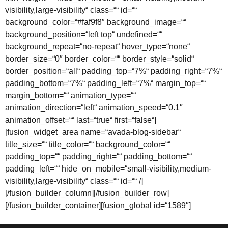
visibility,large-visibility“ class=““ id=““
background_color=“#faf9f8″ background_image=““
background_position=“left top“ undefined=““
background_repeat=“no-repeat“ hover_type=“none“
border_size=“0″ border_color=““ border_style=“solid“
border_position=“all“ padding_top=“7%“ padding_right=“7%“
padding_bottom=“7%“ padding_left=“7%“ margin_top=““
margin_bottom=““ animation_type=““
animation_direction=“left“ animation_speed=“0.1″
animation_offset=““ last=“true“ first=“false“]
[fusion_widget_area name=“avada-blog-sidebar“
title_size=““ title_color=““ background_color=““
padding_top=““ padding_right=““ padding_bottom=““
padding_left=““ hide_on_mobile=“small-visibility,medium-
visibility,large-visibility“ class=““ id=““ /]
[/fusion_builder_column][/fusion_builder_row]
[/fusion_builder_container][fusion_global id=“1589″]