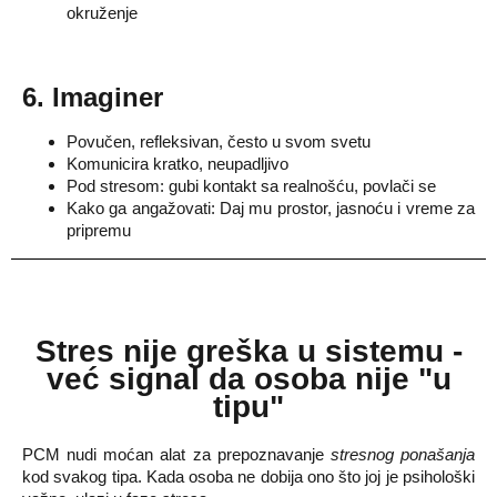
okruženje
6. Imaginer
Povučen, refleksivan, često u svom svetu
Komunicira kratko, neupadljivo
Pod stresom: gubi kontakt sa realnošću, povlači se
Kako ga angažovati: Daj mu prostor, jasnoću i vreme za
pripremu
Stres nije greška u sistemu -
već
signal da osoba nije "u
tipu"
PCM nudi moćan alat za prepoznavanje
stresnog ponašanja
kod svakog tipa. Kada osoba ne dobija ono što joj je psihološki