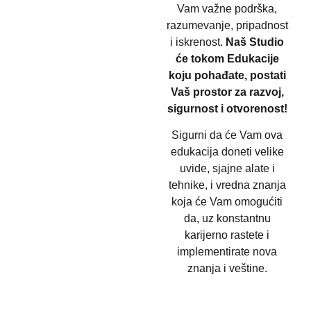
Vam važne podrška,
razumevanje, pripadnost
i iskrenost.
Naš Studio
će tokom Edukacije
koju pohađate, postati
Vaš prostor za razvoj,
sigurnost i otvorenost!
Sigurni da će Vam ova
edukacija doneti velike
uvide, sjajne alate i
tehnike, i vredna znanja
koja će Vam omogućiti
da, uz konstantnu
karijerno rastete i
implementirate nova
znanja i veštine.