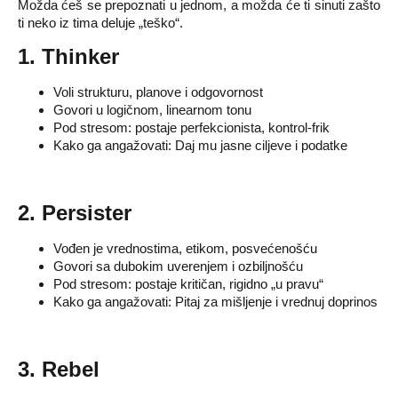
Možda ćeš se prepoznati u jednom, a možda će ti sinuti zašto
ti neko iz tima deluje „teško“.
1. Thinker
Voli strukturu, planove i odgovornost
Govori u logičnom, linearnom tonu
Pod stresom: postaje perfekcionista, kontrol-frik
Kako ga angažovati: Daj mu jasne ciljeve i podatke
2. Persister
Vođen je vrednostima, etikom, posvećenošću
Govori sa dubokim uverenjem i ozbiljnošću
Pod stresom: postaje kritičan, rigidno „u pravu“
Kako ga angažovati: Pitaj za mišljenje i vrednuj doprinos
3. Rebel