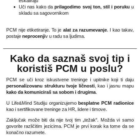
eskaliraju
Uči nas kako da
prilagodimo svoj ton, stil i poruku
u
skladu sa sagovornikom
PCM nije etiketiranje. To je
alat za razumevanje
. I kao takav,
postaje
neprocenji
v u radu sa ljudima.
Kako da saznaš svoj tip i
koristiš PCM u poslu
?
PCM se uči kroz iskustvene treninge i upitnike koji ti daju
personalizovanu strukturu tvoje ličnosti
, kao i jasnu mapu
kako da komuniciraš sa sobom i drugima
.
U Life&Mind Studiju organizujemo
besplatne PCM radionice
kao i sertifikovane treninge za HR, lidere i timove.
Zaključak može biti da n
ije tvoj tim „težak“. Možda vi samo
govorite različitim jezicima. PCM je prvi korak ka tome da se
konačno razumete.