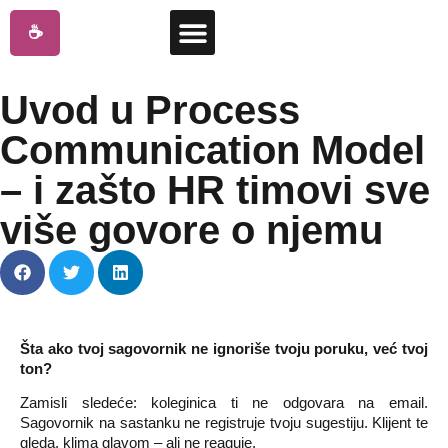
☕
Uvod u Process
Communication Model
– i zašto HR timovi sve
više govore o njemu
Šta ako tvoj sagovornik ne ignoriše tvoju poruku, već tvoj
ton?
Zamisli sledeće: koleginica ti ne odgovara na email.
Sagovornik na sastanku ne registruje tvoju sugestiju. Klijent te
gleda, klima glavom – ali ne reaguje.