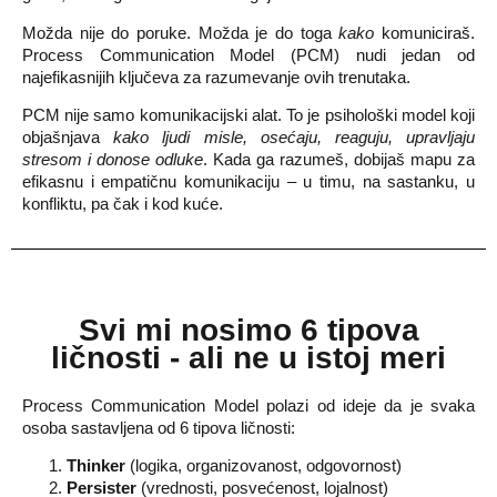
Možda nije do poruke. Možda je do toga
kako
komuniciraš.
Process Communication Model (PCM) nudi jedan od
najefikasnijih ključeva za razumevanje ovih trenutaka.
PCM nije samo komunikacijski alat. To je psihološki model koji
objašnjava
kako ljudi misle, osećaju, reaguju, upravljaju
stresom i donose odluke
. Kada ga razumeš, dobijaš mapu za
efikasnu i empatičnu komunikaciju – u timu, na sastanku, u
konfliktu, pa čak i kod kuće.
Svi mi nosimo
6 tipova
ličnosti
- ali ne u istoj meri
Process Communication Model polazi od ideje da je svaka
osoba sastavljena od 6 tipova ličnosti:
Thinker
(logika, organizovanost, odgovornost)
Persister
(vrednosti, posvećenost, lojalnost)