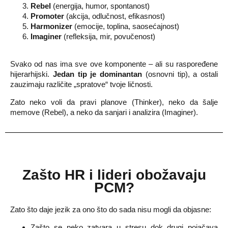
Rebel
(energija, humor, spontanost)
Promoter
(akcija, odlučnost, efikasnost)
Harmonizer
(emocije, toplina, saosećajnost)
Imaginer
(refleksija, mir, povučenost)
Svako od nas ima sve ove komponente – ali su raspoređene
hijerarhijski.
Jedan tip je dominantan
(osnovni tip), a ostali
zauzimaju različite „spratove“ tvoje ličnosti.
Zato neko voli da pravi planove (Thinker), neko da šalje
memove (Rebel), a neko da sanjari i analizira (Imaginer).
Zašto
HR i lideri
obožavaju
PCM?
Zato što daje jezik za ono što do sada nisu mogli da objasne:
Zašto se neko zatvara u stresu dok drugi pojačava