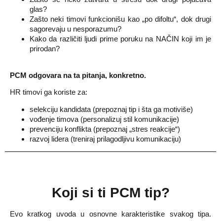
glas?
Zašto neki timovi funkcionišu kao „po difoltu“, dok drugi
sagorevaju u nesporazumu?
Kako da različiti ljudi prime poruku na NAČIN koji im je
prirodan?
PCM odgovara na ta pitanja, konkretno.
HR timovi ga koriste za:
selekciju kandidata (prepoznaj tip i šta ga motiviše)
vođenje timova (personalizuj stil komunikacije)
prevenciju konflikta (prepoznaj „stres reakcije“)
razvoj lidera (treniraj prilagodljivu komunikaciju)
Koji si ti
PCM tip
?
Evo kratkog uvoda u osnovne karakteristike svakog tipa.