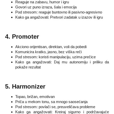
Reaguje na zabavu, humor i igru
Govori uz puno izraza, šala i emocija
Pod stresom: reaguje buntovno ili pasivno-agresivno
Kako ga angažovati: Pretvori zadatak u izazov ili igru
4. Promoter
Akciono orijentisan, direktan, voli da pobedi
Komunicira kratko, jasno, bez viška reči
Pod stresom: koristi manipulaciju, uzima prečice
Kako ga angažovati: Daj mu autonomiju i priliku da
pokaže rezultat
5. Harmonizer
Topao, brižan, emotivan
Priča u mekom tonu, sa mnogo saosećanja
Pod stresom: povlači se, preuveličava probleme
Kako ga angažovati: Kreiraj sigurno i podržavajuće