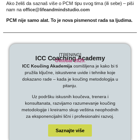
Ako želiš da saznaš više o PCM tipu svog tima (ili sebe) – piši
nam na
office@lifeandmindstudio.com
PCM nije samo alat. To je nova pismenost rada sa ljudima.
[TRENING]
ICC Coaching Academy
Oktobar 2025.
ICC Koučing Akademija
osmišljena je kako bi ti
pružila ključne, iskustvene uvide i tehnike koje
dokazano rade – kada je koučing metodologija u
pitanju.
Uz podršku iskusnih koučeva, trenera i
konsultanata, razvijamo razumevanje koučing
metodologije i kreiramo skup veština neophodnih
za eksponencijalni lični i profesionalni razvoj.
Saznajte više