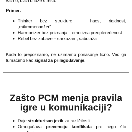
važno, ulazi u faze stresa.
Primer:
Thinker bez strukture – haos, rigidnost,
„mikromenadžer“
Harmonizer bez priznanja – emotivna preopterećenost
Rebel bez zabave – sarkazam, sabotaža
Kada to prepoznamo, ne uzimamo ponašanje lično. Već ga
tumačimo kao
signal za prilagođavanje
.
Zašto PCM
menja pravila
igre
u komunikaciji?
Daje
strukturisan jezik
za različitosti
Omogućava
prevenciju konflikata
pre nego što