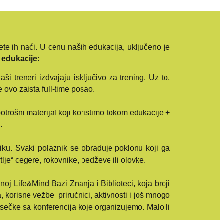
ete ih naći. U cenu naših edukacija, uključeno je
 edukacije:
i treneri izdvajaju isključivo za trening. Uz to,
 ovo zaista full-time posao.
trošni materijal koji koristimo tokom edukacije +
.
iku. Svaki polaznik se obraduje poklonu koji ga
lje“ cegere, rokovnike, bedževe ili olovke.
noj Life&Mind Bazi Znanja i Biblioteci, koja broji
 korisne vežbe, priručnici, aktivnosti i još mnogo
isečke sa konferencija koje organizujemo. Malo li