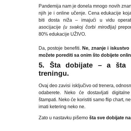
Pandemija nam je donela mnogo novih znanj
njih je i online učenje. Cena edukacije koj
biti dosta niža – imajući u vidu operat
asocijacije
(u svakoj čorbi mirođija)
prepor
80% edukacije UŽIVO.
Da, postoje benefiti.
Ne, znanje i iskustvo
možete porediti sa onim što dobijete onlin
5. Šta dobijate – a šta 
treningu.
Ovaj deo zavisi isključivo od trenera, odnos
odaberete. Neko će dostavljati digitaln
štampati. Neko će koristiti samo flip chart, n
imati ketering neko ne.
Zato u nastavku pišemo
šta sve dobijate n