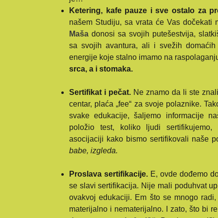
Ketering, kafe pauze i sve ostalo za pr
našem Studiju, sa vrata će Vas dočekati m
Maša
donosi sa svojih putešestvija, slatk
sa svojih avantura, ali i svežih domaćih k
energije koje stalno imamo na raspolaganj
srca, a i stomaka.
Sertifikat i pečat.
Ne znamo da li ste znali, 
centar, plaća „fee“ za svoje polaznike. Tak
svake edukacije, šaljemo informacije na
položio test, koliko ljudi sertifikujem
asocijaciji kako bismo sertifikovali naše 
babe, izgleda.
Proslava sertifikacije.
E, ovde dođemo do 
se slavi sertifikacija. Nije mali poduhvat upi
ovakvoj edukaciji. Em što se mnogo radi,
materijalno i nematerijalno. I zato, što bi