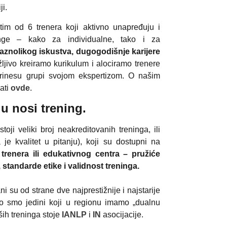
i.
tim od 6 trenera koji aktivno unapređuju i
ninge – kako za individualne, tako i za
aznolikog iskustva, dugogodišnje karijere
ljivo kreiramo kurikulum i alociramo trenere
prinesu grupi svojom ekspertizom. O našim
ati
ovde
.
ju nosi trening.
toji veliki broj neakreditovanih treninga, ili
je kvalitet u pitanju), koji su dostupni na
 trenera ili edukativnog centra – pružiće
, standarde etike i validnost treninga.
i su od strane dve najprestižnije i najstarije
to smo jedini koji u regionu imamo „dualnu
aših treninga stoje
IANLP
i
IN
asocijacije.