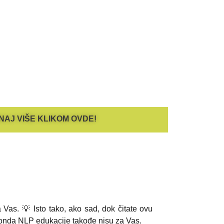
NAJ VIŠE KLIKOM OVDE!
a Vas. 💡
Isto tako, ako sad, dok čitate ovu
 onda NLP edukacije takođe nisu za Vas.