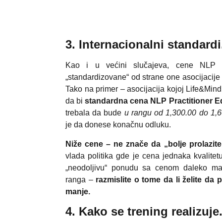
3. Internacionalni standard
Kao i u većini slučajeva, cene NLP e
„standardizovane“ od strane one asocijacije 
Tako na primer – asocijacija kojoj Life&Mind
da bi
standardna cena NLP Practitioner E
trebala da bude
u rangu od 1,300.00 do 1,6
je da donese konačnu odluku.
Niže cene – ne znače da „bolje prolazite
vlada politika gde je cena jednaka kvalite
„neodoljivu“ ponudu sa cenom daleko m
ranga –
razmislite o tome da li želite da p
manje.
4. Kako se trening realizuje