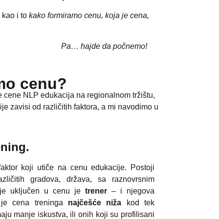
, kao i to
kako formiramo cenu, koja je cena,
Pa… hajde da počnemo!
mo cenu?
se cene NLP edukacija na regionalnom tržištu,
 zavisi od različitih faktora, a mi navodimo u
ening.
aktor koji utiče na cenu edukacije. Postoji
zličitih gradova, država, sa raznovrsnim
i je uključen u cenu je
trener
– i njegova
a je cena treninga
najčešće niža
kod tek
aju manje iskustva, ili onih koji su profilisani