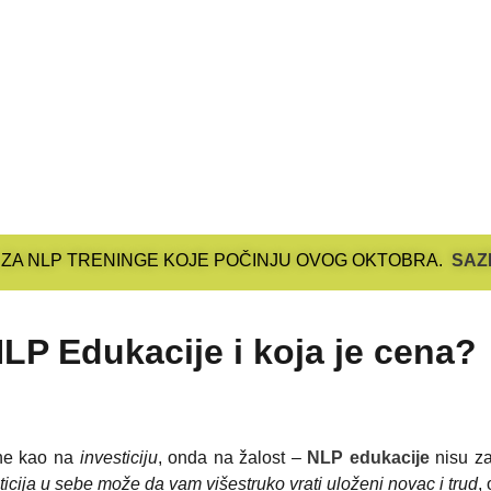
 ZA NLP TRENINGE KOJE POČINJU OVOG OKTOBRA.
SAZ
NLP Edukacije i koja je cena?
 ne kao na
investiciju
, onda na žalost –
NLP edukacije
nisu z
ticija u sebe može da vam višestruko vrati uloženi novac i trud
,