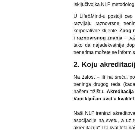
isključivo ka NLP metodologij
U Life&Mind-u postoji ceo 
razvijaju raznovrsne tre
korporativne klijente.
Zbog r
i raznovrsnog znanja
– paž
tako da najadekvatnije do
trenerima možete se informis
2. Koju akreditaci
Na žalost – ili na sreću, pos
treninga drugog reda (kada 
našem tržištu.
Akreditacija
Vam ključan uvid u kvalitet
Naši NLP treninzi akreditovan
asocijacije na svetu, a uz 
akreditaciju“. Iza kvaliteta n