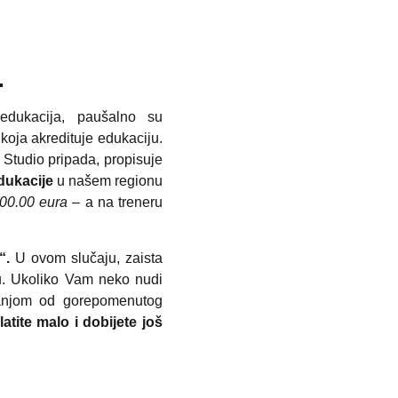
i.
dukacija, paušalno su
koja akredituje edukaciju.
 Studio pripada, propisuje
dukacije
u našem regionu
00.00 eura
– a na treneru
“.
U ovom slučaju, zaista
tu. Ukoliko Vam neko nudi
anjom od gorepomenutog
latite malo i dobijete još
.