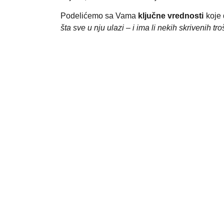
Podelićemo sa Vama
ključne vrednosti
koje 
šta sve u nju ulazi – i ima li nekih skrivenih tr