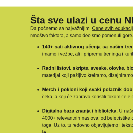
Šta sve ulazi u cenu 
Da počnemo sa najvažnijim.
Cene svih edukacija
mnoštvo faktora, a samo deo smo pomenuli gore
140+ sati aktivnog učenja sa našim tren
imamo i vežbe, ali i pripremu treninga i ku
Radni listovi, skripte, sveske, olovke, blok
materijal koji pažljivo kreiramo, dizajni
Merch i pokloni koji svaki polaznik dob
čeka, a koji će zapravo koristiti tokom cel
Digitalna baza znanja i biblioteka.
U našem
4000+ relevantnih naslova, od beletristike 
toga. Uz to, tu redovno objavljujemo i tek
je…