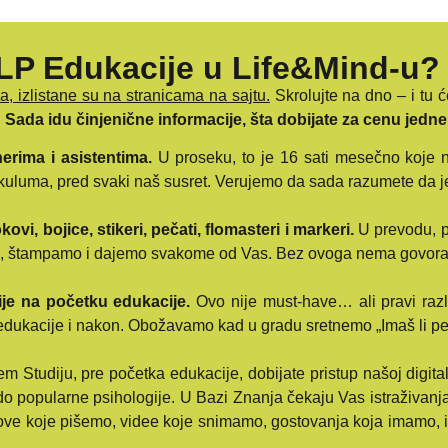
NLP Edukacije u Life&Mind-u?
, izlistane su na stranicama na sajtu.
Skrolujte na dno – i tu ć
.
Sada idu činjenične informacije, šta dobijate za cenu jedne
erima i asistentima.
U proseku, to je 16 sati mesečno koje naš
rikuluma, pred svaki naš susret. Verujemo da sada razumete da je
ovi, bojice, stikeri, pečati, flomasteri i markeri.
U prevodu, po
ramo, štampamo i dajemo svakome od Vas. Bez ovoga nema govora
ije na početku edukacije.
Ovo nije must-have… ali pravi razl
e edukacije i nakon. Obožavamo kad u gradu sretnemo „Imaš li pet
 Studiju, pre početka edukacije, dobijate pristup našoj digital
do popularne psihologije. U Bazi Znanja čekaju Vas istraživanja,
stove koje pišemo, videe koje snimamo, gostovanja koja imamo, 