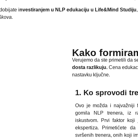
dobijate i
nvestiranjem u NLP edukaciju u Life&Mind Studiju
oškova.
Kako formira
Verujemo da ste primetili da 
dosta razlikuju.
Cena edukacije
nastavku ključne.
1. Ko sprovodi tr
Ovo je možda i najvažniji f
gomila NLP trenera, iz ra
iskustvom. Prvi faktor koj
ekspertiza. Primetićete d
svršenih trenera, onih koji im