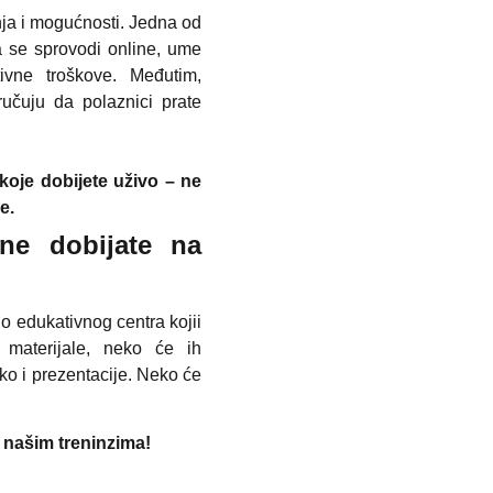
a i mogućnosti. Jedna od
a se sprovodi online, ume
ivne troškove. Međutim,
učuju da polaznici prate
 koje dobijete uživo – ne
e.
ne dobijate na
no edukativnog centra kojii
e materijale, neko će ih
eko i prezentacije. Neko će
a našim treninzima!