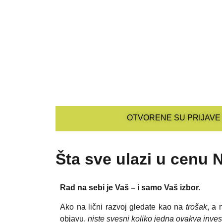
OTVORENE SU PRIJAVE
Šta sve ulazi u cenu 
Rad na sebi je Vaš – i samo Vaš izbor.
Ako na lični razvoj gledate kao na
trošak
, a
objavu,
niste svesni koliko jedna ovakva inves