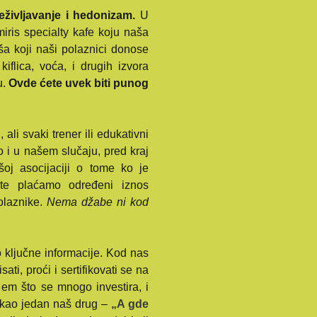
eživljavanje i hedonizam.
U
iris specialty kafe koju naša
iša koji naši polaznici donose
iflica, voća, i drugih izvora
u.
Ovde ćete uvek biti punog
ali svaki trener ili edukativni
o i u našem slučaju, pred kraj
šoj asocijaciji o tome ko je
o, te plaćamo određeni iznos
polaznike.
Nema džabe ni kod
ključne informacije. Kod nas
sati, proći i sertifikovati se na
 em što se mnogo investira, i
 rekao jedan naš drug –
„A gde