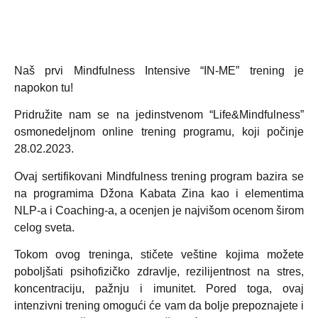
Naš prvi Mindfulness Intensive “IN-ME” trening je
napokon tu!
Pridružite nam se na jedinstvenom “Life&Mindfulness”
osmonedeljnom online trening programu, koji počinje
28.02.2023.
Ovaj sertifikovani Mindfulness trening program bazira se
na programima Džona Kabata Zina kao i elementima
NLP-a i Coaching-a, a ocenjen je najvišom ocenom širom
celog sveta.
Tokom ovog treninga, stičete veštine kojima možete
poboljšati psihofizičko zdravlje, rezilijentnost na stres,
koncentraciju, pažnju i imunitet. Pored toga, ovaj
intenzivni trening omogući će vam da bolje prepoznajete i